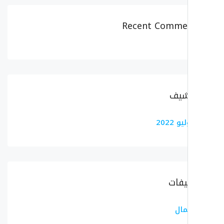
Recent Comme
شيف
و 2022
يفات
مال