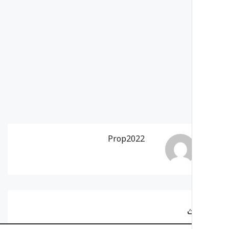
Prop2022
ث