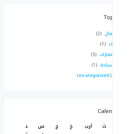
Top
مال
(2)
ء
(1)
عقارات
(5)
سياحة
(1)
Uncategorized
(
Calen
ث
أرب
خ
ج
س
د