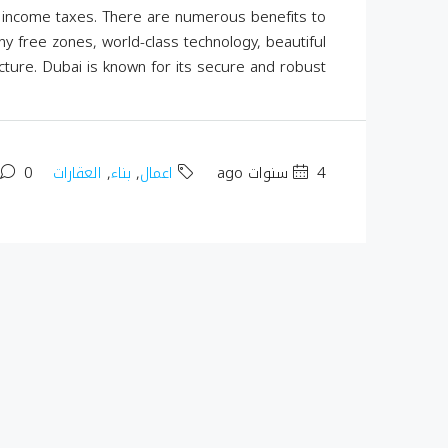
e income taxes. There are numerous benefits to
ny free zones, world-class technology, beautiful
cture. Dubai is known for its secure and robust...
4 سنوات ago
اعمال
,
بناء
,
العقارات
0