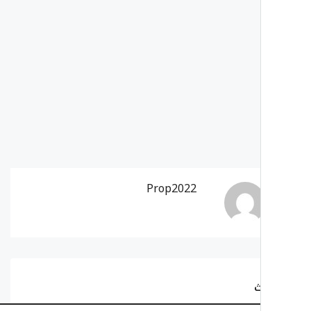
Prop2022
ث