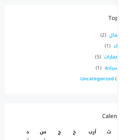
Top
مال
(2)
ء
(1)
عقارات
(5)
سياحة
(1)
Uncategorized
(
Calen
ث
أرب
خ
ج
س
د