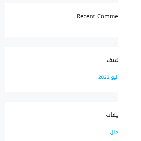
Recent Comme
شيف
و 2022
يفات
مال